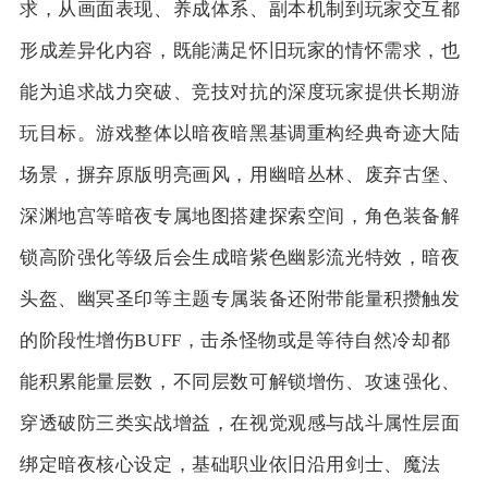
求，从画面表现、养成体系、副本机制到玩家交互都
形成差异化内容，既能满足怀旧玩家的情怀需求，也
能为追求战力突破、竞技对抗的深度玩家提供长期游
玩目标。游戏整体以暗夜暗黑基调重构经典奇迹大陆
场景，摒弃原版明亮画风，用幽暗丛林、废弃古堡、
深渊地宫等暗夜专属地图搭建探索空间，角色装备解
锁高阶强化等级后会生成暗紫色幽影流光特效，暗夜
头盔、幽冥圣印等主题专属装备还附带能量积攒触发
的阶段性增伤BUFF，击杀怪物或是等待自然冷却都
能积累能量层数，不同层数可解锁增伤、攻速强化、
穿透破防三类实战增益，在视觉观感与战斗属性层面
绑定暗夜核心设定，基础职业依旧沿用剑士、魔法