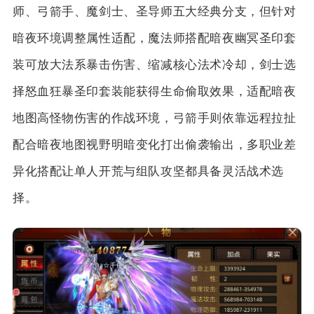
师、弓箭手、魔剑士、圣导师五大经典分支，但针对
暗夜环境调整属性适配，魔法师搭配暗夜幽冥圣印套
装可放大法系暴击伤害、缩减核心法术冷却，剑士选
择怒血狂暴圣印套装能获得生命偷取效果，适配暗夜
地图高怪物伤害的作战环境，弓箭手则依靠远程拉扯
配合暗夜地图视野明暗变化打出偷袭输出，多职业差
异化搭配让单人开荒与组队攻坚都具备灵活战术选
择。