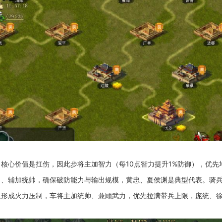
核心价值是扛伤，因此步将主加智力（每10点智力提升1%防御），优
力、辅加统帅，确保破防能力与输出规模，黄忠、夏侯渊是典型代表。骑
量形成火力压制，车将主加统帅、兼顾武力，优先拉满带兵上限，庞统、