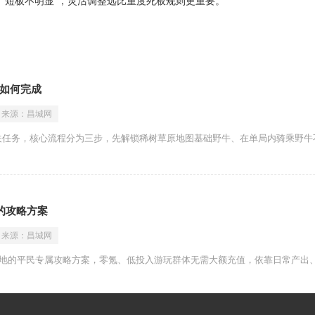
、短板不明显”，灵活调整远比重度死板规则更重要。
如何完成
来源：
昌城网
关任务，核心流程分为三步，先解锁稀树草原地图基础野牛、在单局内骑乘野牛
的攻略方案
来源：
昌城网
落地的平民专属攻略方案，零氪、低投入游玩群体无需大额充值，依靠日常产出