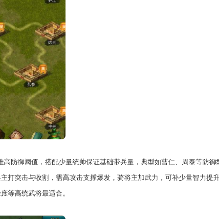
先堆高防御阈值，搭配少量统帅保证基础带兵量，典型如曹仁、周泰等防御
兵主打突击与收割，需高攻击支撑爆发，骑将主加武力，可补少量智力提
徐庶等高统武将最适合。