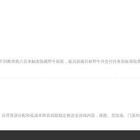
不间断奔跑八百米触发隐藏野牛刷新，最后驯服目标野牛并交付任务面板领取
、合理资源分配和低成本阵容就能稳定推进全游戏内容，推图、竞技场、门派对