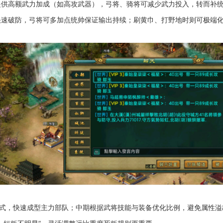
提供高额武力加成（如高攻武器），弓将、骑将可减少武力投入，转而补
快速破防，弓将可多加点统帅保证输出持续；刷黄巾、打野地时则可极端
模式，快速成型主力部队；中期根据武将技能与装备优化比例，避免属性