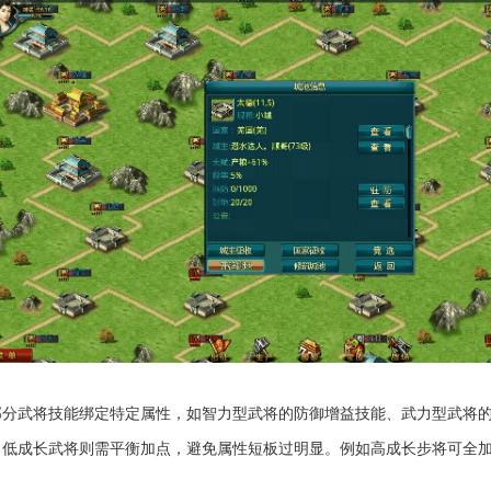
部分武将技能绑定特定属性，如智力型武将的防御增益技能、武力型武将
低成长武将则需平衡加点，避免属性短板过明显。例如高成长步将可全加