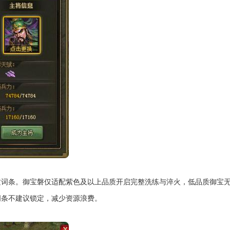
质词条。御宝磐仅适配紫色及以上品质开启完整洗练与淬火，低品质御宝
词条不建议锁定，减少资源浪费。