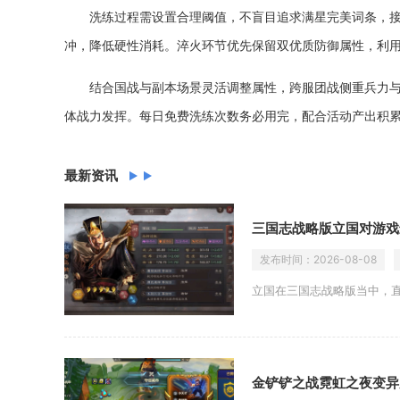
洗练过程需设置合理阈值，不盲目追求满星完美词条，
冲，降低硬性消耗。淬火环节优先保留双优质防御属性，利
结合国战与副本场景灵活调整属性，跨服团战侧重兵力
体战力发挥。每日免费洗练次数务必用完，配合活动产出积
最新资讯
三国志战略版立国对游戏
发布时间：
2026-08-08
立国在三国志战略版当中，
金铲铲之战霓虹之夜变异