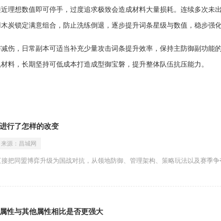
接近理想数值即可停手，过度追求极致会造成材料大量损耗。连续多次未
用木炭锁定满意组合，防止洗练倒退，逐步提升词条星级与数值，稳步强
与减伤，日常副本可适当补充少量攻击词条提升效率，保持主防御副功能
累材料，长期坚持可低成本打造成型御宝磐，提升整体队伍抗压能力。
进行了怎样的改变
来源：
昌城网
直接把同盟博弈升级为国战对抗，从领地防御、管理架构、策略玩法以及赛季争
属性与其他属性相比是否更强大