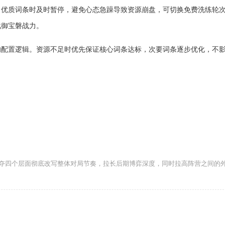
出优质词条时及时暂停，避免心态急躁导致资源崩盘，可切换免费洗练轮
化御宝磐战力。
的配置逻辑。资源不足时优先保证核心词条达标，次要词条逐步优化，不
夺四个层面彻底改写整体对局节奏，拉长后期博弈深度，同时拉高阵营之间的