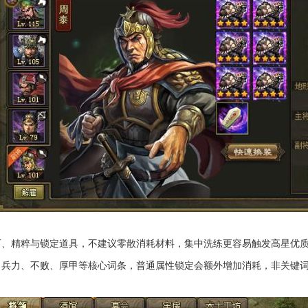
石、精粹与锁定道具，不建议零散消耗材料，集中洗练更容易触发高星优
、兵力、不败、厚甲等核心词条，普通属性锁定会额外增加消耗，非关键