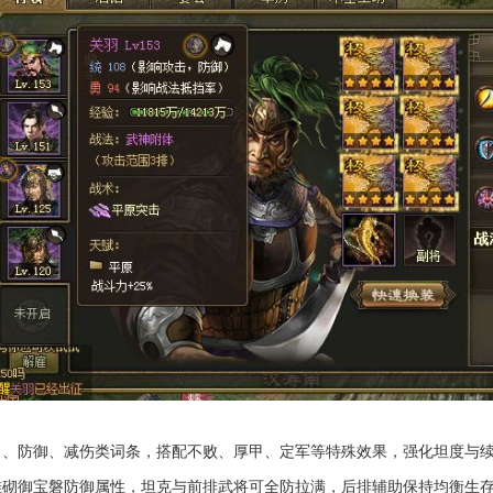
力、防御、减伤类词条，搭配不败、厚甲、定军等特殊效果，强化坦度与
堆砌御宝磐防御属性，坦克与前排武将可全防拉满，后排辅助保持均衡生