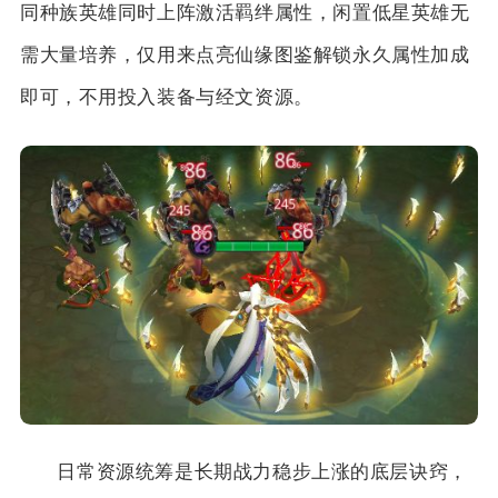
同种族英雄同时上阵激活羁绊属性，闲置低星英雄无
需大量培养，仅用来点亮仙缘图鉴解锁永久属性加成
即可，不用投入装备与经文资源。
日常资源统筹是长期战力稳步上涨的底层诀窍，