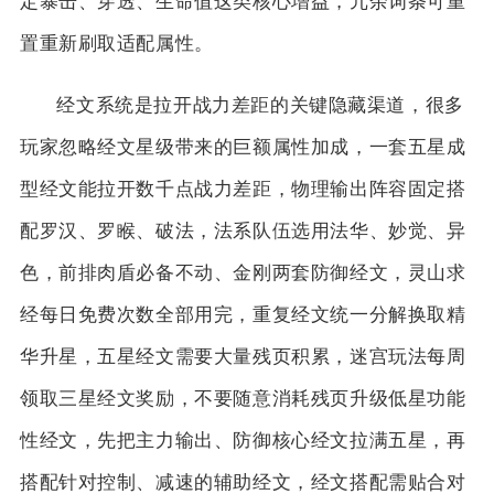
定暴击、穿透、生命值这类核心增益，冗余词条可重
置重新刷取适配属性。
经文系统是拉开战力差距的关键隐藏渠道，很多
玩家忽略经文星级带来的巨额属性加成，一套五星成
型经文能拉开数千点战力差距，物理输出阵容固定搭
配罗汉、罗睺、破法，法系队伍选用法华、妙觉、异
色，前排肉盾必备不动、金刚两套防御经文，灵山求
经每日免费次数全部用完，重复经文统一分解换取精
华升星，五星经文需要大量残页积累，迷宫玩法每周
领取三星经文奖励，不要随意消耗残页升级低星功能
性经文，先把主力输出、防御核心经文拉满五星，再
搭配针对控制、减速的辅助经文，经文搭配需贴合对