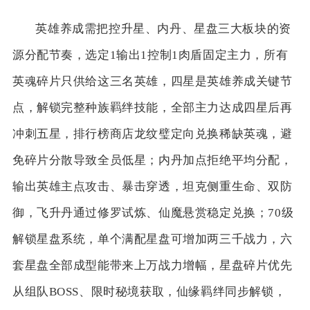
英雄养成需把控升星、内丹、星盘三大板块的资
源分配节奏，选定1输出1控制1肉盾固定主力，所有
英魂碎片只供给这三名英雄，四星是英雄养成关键节
点，解锁完整种族羁绊技能，全部主力达成四星后再
冲刺五星，排行榜商店龙纹璧定向兑换稀缺英魂，避
免碎片分散导致全员低星；内丹加点拒绝平均分配，
输出英雄主点攻击、暴击穿透，坦克侧重生命、双防
御，飞升丹通过修罗试炼、仙魔悬赏稳定兑换；70级
解锁星盘系统，单个满配星盘可增加两三千战力，六
套星盘全部成型能带来上万战力增幅，星盘碎片优先
从组队BOSS、限时秘境获取，仙缘羁绊同步解锁，