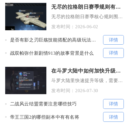
无尽的拉格朗日赛季规则有哪些
无尽的拉格朗日赛季核心规则围绕周期设定、协议选择、评定结算、资源重置及星系玩法展开，赛季以
发布时间：
2026-06-02
详情
是否有影之刃巨殇技能搭配的高级玩法教程
详情
战双帕弥什新剧情913的故事背景是什么
在斗罗大陆中如何加快升级玩家经验
斗罗大陆里快速提升等级，需要按经验收益高低排序完成各类副本、任务，搭配经验加成道具与挂机修
发布时间：
2026-07-30
详情
二战风云结盟需要注意哪些技巧
详情
帝王三国2的哪些副本中有有名将