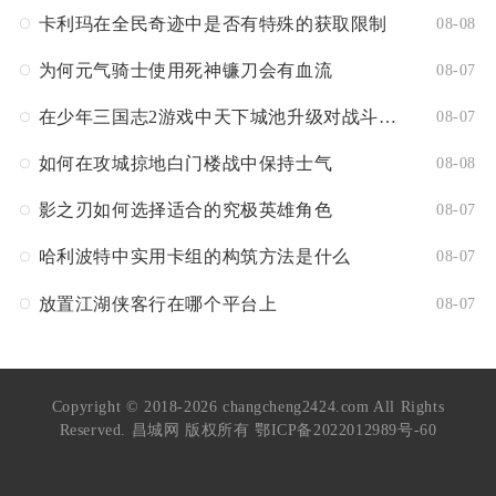
卡利玛在全民奇迹中是否有特殊的获取限制
08-08
为何元气骑士使用死神镰刀会有血流
08-07
在少年三国志2游戏中天下城池升级对战斗有何影响
08-07
如何在攻城掠地白门楼战中保持士气
08-08
影之刃如何选择适合的究极英雄角色
08-07
哈利波特中实用卡组的构筑方法是什么
08-07
放置江湖侠客行在哪个平台上
08-07
Copyright © 2018-2026 changcheng2424.com All Rights
Reserved. 昌城网 版权所有
鄂ICP备2022012989号-60