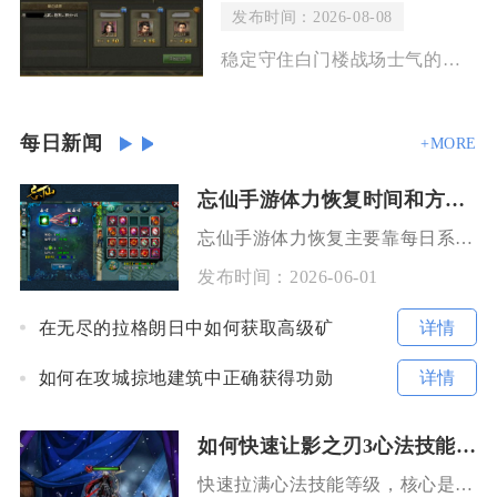
发布时间：2026-08-08
稳定守住白门楼战场士气的核心方式是前置控线锁据点、分层投放影子控兵力差值、同步解
每日新闻
+MORE
忘仙手游体力恢复时间和方法是什么
忘仙手游体力恢复主要靠每日系统固定发放、商城购买及合理任务分配，每日可自然恢复120点，最
发布时间：
2026-06-01
详情
在无尽的拉格朗日中如何获取高级矿
详情
如何在攻城掠地建筑中正确获得功勋
如何快速让影之刃3心法技能达到顶级
快速拉满心法技能等级，核心是优先解锁橙色心法快速升级功能、囤足高品经验材料、集中本体卡升火