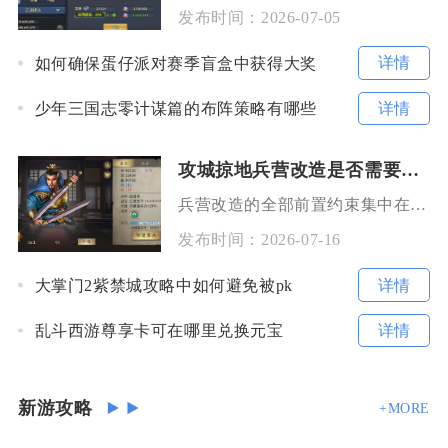
发布时间：
2026-07-05
详情
如何确保蛋仔派对赛季盲盒中获得大奖
详情
少年三国志零计谋篇的布阵策略有哪些
攻城掠地兵营改造是否需要经过训练评估
兵营改造的全部前置约束集中在主城建筑等级、前置资源区改造顺序、囚犯资源与基础资源储备之上，
发布时间：
2026-07-16
详情
大掌门2紫禁城攻略中如何避免被pk
详情
乱斗西游尊享卡可在哪里兑换元宝
新游攻略
+MORE