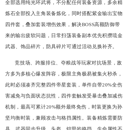
全部选用纯光环武将，不分配任何装备资源，多余精
炼石全部投入主角装备炼化，同时搭配紫金输出宝物
四件套，叠加套装增伤效果，解决BOSS高额防御带
来的输出疲软问题，日常扫荡装备副本优先积攒琉金
武器、饰品碎片，防具碎片可通过活动兑换补齐。
竞技场、跨服排位、夺粮战等玩家对抗场景，敌
方多为多核心爆发阵容，极限主角极易被集火秒杀，
此时必须凑齐完整四件帝星套装，单件自带20%全伤
害减免与负面状态抗性，四件套触发受暴击叠加减伤
机制，最高可累计20%额外最终免伤，时装更换为孙
坚均衡时装，兼顾攻击与格挡属性。装备精炼需要防
具、武器同步升级，头盔、铠甲的格挡、生命属性不