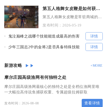
第五人格舞女皮鞭是如何获得的
第五人格舞女皮鞭是常驻商城的奇珍品质随身物品，可通过1068回声或3888碎片直接购买获得
发布时间：
2026-05-19
详情
鬼泣巅峰之战哪个技能能造成最高的伤害
详情
少年三国志2中的金将2是否具备特殊技能
新游攻略
+MORE
摩尔庄园高级渔网有何独特之处
摩尔庄园高级渔网最核心的独特之处是全档位渔网里唯
一大幅拉高传说鱼捕获权重、专属超级拉姆获取
查看详情
发布时间：2026-08-08