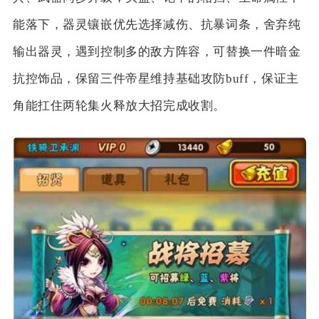
能落下，器灵镶嵌优先选择减伤、抗暴词条，舍弃纯
输出器灵，遇到控制多的敌方阵容，可替换一件暗金
抗控饰品，保留三件帝星维持基础攻防buff，保证主
角能扛住两轮集火释放大招完成收割。