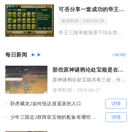
可否分享一套成功的帝王三国单挑最强阵容
发布时间：2026-08-09
帝王三国单挑场景下综合胜率最高的成型阵容为典韦（主坦步将）、刘三刀（核心爆发骑将
每日新闻
+MORE
那些原神谜鸦论处宝箱是在哪边
原神谜鸦论处宝箱共有三处，分别位于璃月地区的孤云阁、层岩巨渊地下矿区以及清籁岛。本次谜题解
发布时间：
2026-06-27
详情
卧虎藏龙2如何抵达逍遥派的入口
详情
少年三国志2群阵容宝物的配备有哪些注意事项