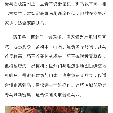
缘与石板路附近，且青草资源密集，驯马效率高。相
比古楼兰，碧烟沼高阶马刷新率略低，但胜在竞争玩
家少，适合安静驯马。
药王谷、巨剑门、逍遥派、唐家堡为常规驯马区
域，地形复杂，多树木、山石、建筑等障碍物，驯马
难度较高。药王谷苍树林桥头、药王镇附近青草多，
但植被密集，易撞树；巨剑门与逍遥派地图边缘空地
可驯马，需避开建筑与山体；唐家堡巷道狭窄，仅适
合短距离驯马，建议选主干道操作。这些区域优势是
野马刷新密集，适合快速刷取普通马匹。