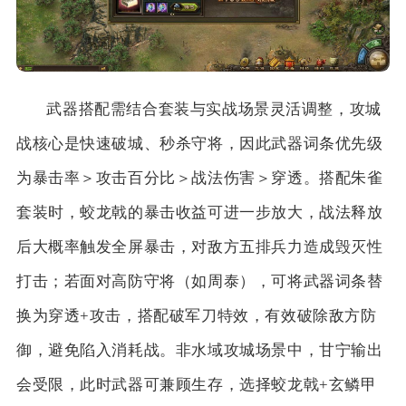
武器搭配需结合套装与实战场景灵活调整，攻城
战核心是快速破城、秒杀守将，因此武器词条优先级
为暴击率＞攻击百分比＞战法伤害＞穿透。搭配朱雀
套装时，蛟龙戟的暴击收益可进一步放大，战法释放
后大概率触发全屏暴击，对敌方五排兵力造成毁灭性
打击；若面对高防守将（如周泰），可将武器词条替
换为穿透+攻击，搭配破军刀特效，有效破除敌方防
御，避免陷入消耗战。非水域攻城场景中，甘宁输出
会受限，此时武器可兼顾生存，选择蛟龙戟+玄鳞甲