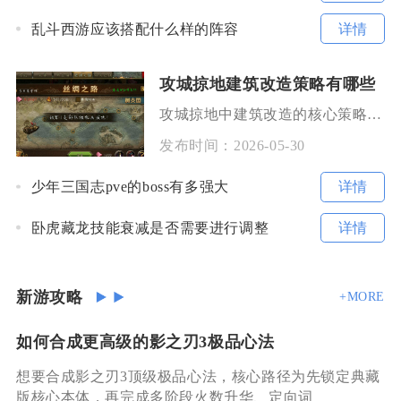
详情
乱斗西游应该搭配什么样的阵容
攻城掠地建筑改造策略有哪些
攻城掠地中建筑改造的核心策略在于以资源田与主城建筑群的联动升级为核心，通过优先化、功能化与
发布时间：
2026-05-30
详情
少年三国志pve的boss有多强大
详情
卧虎藏龙技能衰减是否需要进行调整
新游攻略
+MORE
如何合成更高级的影之刃3极品心法
想要合成影之刃3顶级极品心法，核心路径为先锁定典藏
版核心本体，再完成多阶段火数升华、定向词