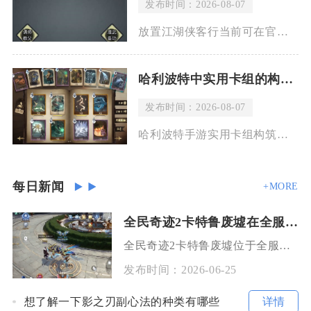
发布时间：2026-08-07
放置江湖侠客行当前可在官方网站及九游、TapTap、好游快爆等正规安卓平台下载体
哈利波特中实用卡组的构筑方法是什么
发布时间：2026-08-07
哈利波特手游实用卡组构筑需要以回响机制为核心骨架，搭配均衡费用曲线、互补功能卡牌
每日新闻
+MORE
全民奇迹2卡特鲁废墟在全服地图的哪个位置
全民奇迹2卡特鲁废墟位于全服地图亚特兰蒂斯区域的西北侧板块，处于地图中部偏上、毗邻迷雾海岸
发布时间：
2026-06-25
详情
想了解一下影之刃副心法的种类有哪些