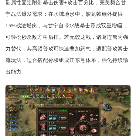
副属性固定附带暴击伤害+攻击百分比，完美契合甘
宁战法爆发需求；在水域地形中，蛟龙戟额外提供
15%战法增伤，与甘宁自带水战暴击形成双重增幅，
可轻松秒杀敌方中后排。若无蛟龙戟，诸葛连弩为强
力替代，其高频普攻可快速叠加怒气，适配普攻暴击
流玩法，适合搭配孙权组成江东弓体系，强化持续输
出能力。