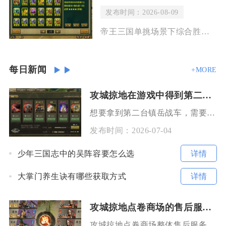
发布时间：2026-08-09
帝王三国单挑场景下综合胜率最高的成型阵容为典韦（主坦步将）、刘三刀（核心爆发骑将
每日新闻
+MORE
攻城掠地在游戏中得到第二战车的方法有哪些
想要拿到第二台镇岳战车，需要先集齐三层前置解锁门槛，再依靠长期资源积累完成战车重塑与零件打
发布时间：
2026-07-04
详情
少年三国志中的吴阵容要怎么选
详情
大掌门养生诀有哪些获取方式
攻城掠地点卷商场的售后服务如何
攻城掠地点卷商场整体售后服务属于中等水准，系统故障类问题处理效率高、补偿方案完善，玩家自主