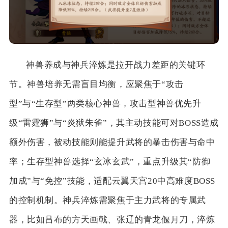
神兽养成与神兵淬炼是拉开战力差距的关键环
节。神兽培养无需盲目均衡，应聚焦于“攻击
型”与“生存型”两类核心神兽，攻击型神兽优先升
级“雷霆狮”与“炎狱朱雀”，其主动技能可对BOSS造成
额外伤害，被动技能则能提升武将的暴击伤害与命中
率；生存型神兽选择“玄冰玄武”，重点升级其“防御
加成”与“免控”技能，适配云翼天宫20中高难度BOSS
的控制机制。神兵淬炼需聚焦于主力武将的专属武
器，比如吕布的方天画戟、张辽的青龙偃月刀，淬炼