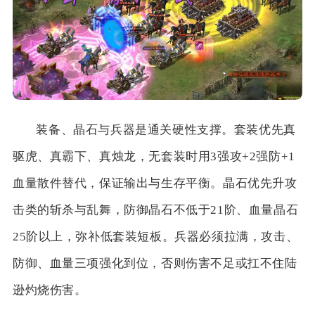
装备、晶石与兵器是通关硬性支撑。套装优先真
驱虎、真霸下、真烛龙，无套装时用3强攻+2强防+1
血量散件替代，保证输出与生存平衡。晶石优先升攻
击类的斩杀与乱舞，防御晶石不低于21阶、血量晶石
25阶以上，弥补低套装短板。兵器必须拉满，攻击、
防御、血量三项强化到位，否则伤害不足或扛不住陆
逊灼烧伤害。