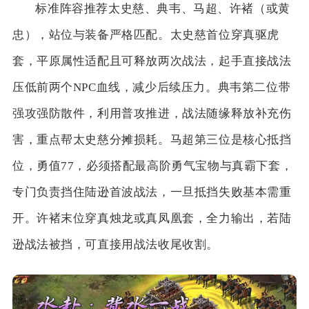
标准阵容推荐太史慈、典韦、马超、许褚（或黄
忠），站位与装备严格匹配。太史慈首位穿真驱虎
套，平原属性适配且可释放两次战法，起手直接战法
压低前两个NPC血线，减少后续压力。典韦第二位带
强攻强防散件，利用普攻推进，战法随缘释放补充伤
害，重点帮太史慈分摊损耗。马超第三位是核心抵挡
位，勇值77，必须搭配最高阶勇气宝物与真霸下套，
专门负责挡住陆逊首波战法，一旦抵挡失败基本需重
开。许褚末位穿真烛龙或真凤凰套，全力输出，若陆
逊战法被挡，可直接用战法收尾收割。