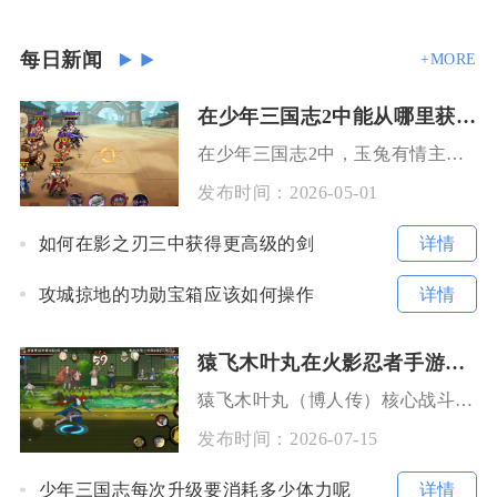
每日新闻
+MORE
在少年三国志2中能从哪里获取玉兔有情
在少年三国志2中，玉兔有情主要通过中秋主题限时活动、充值福利、奇珍兑换、活跃任务奖励及活动
发布时间：
2026-05-01
详情
如何在影之刃三中获得更高级的剑
详情
攻城掠地的功勋宝箱应该如何操作
猿飞木叶丸在火影忍者手游中有哪些战斗套路
猿飞木叶丸（博人传）核心战斗套路依托空手、金刚棍双形态切换搭配技能封印机制，可划分为先手摸
发布时间：
2026-07-15
详情
少年三国志每次升级要消耗多少体力呢