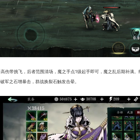
高伤带挑飞，后者范围清场，魔之手点1级起手即可，魔之乱后期补满。
换破军之石增暴击，群战换裂石触发击晕。