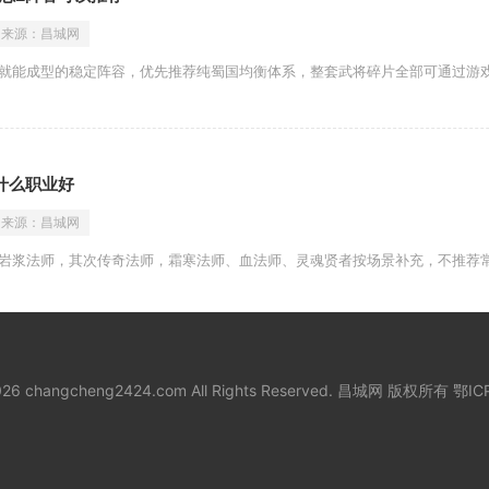
来源：
昌城网
值就能成型的稳定阵容，优先推荐纯蜀国均衡体系，整套武将碎片全部可通过游
什么职业好
来源：
昌城网
职岩浆法师，其次传奇法师，霜寒法师、血法师、灵魂贤者按场景补充，不推荐
2026 changcheng2424.com All Rights Reserved. 昌城网 版权所有
鄂IC