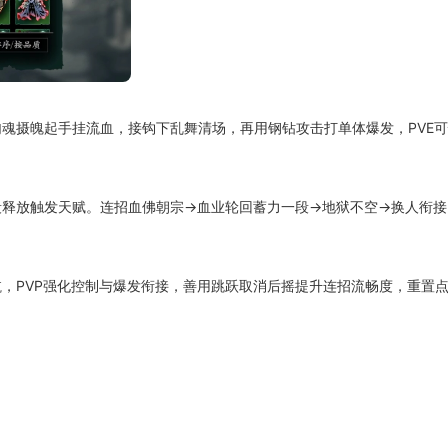
魂摄魄起手挂流血，接钩下乱舞清场，再用钢钻攻击打单体爆发，PVE
段释放触发天赋。连招血佛朝宗→血业轮回蓄力一段→地狱不空→换人衔接
航，PVP强化控制与爆发衔接，善用跳跃取消后摇提升连招流畅度，重置