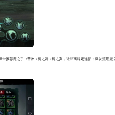
组合推荐魔之手→普攻→魔之舞→魔之翼，近距离稳定连招；爆发流用魔