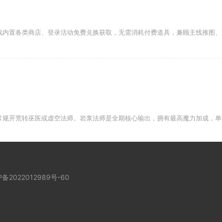
戏内置各类商店、登录活动免费兑换获取，无需消耗付费道具，兼顾主线推图、
常规开荒转巫医或虚空法师。岩浆法师是全期核心输出，拥有最高魔力加成，单
P备2022012989号-60