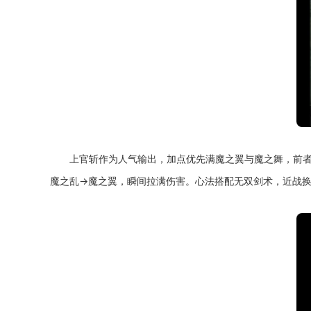
上官斩作为人气输出，加点优先满魔之翼与魔之舞，前者
魔之乱→魔之翼，瞬间拉满伤害。心法搭配无双剑术，近战