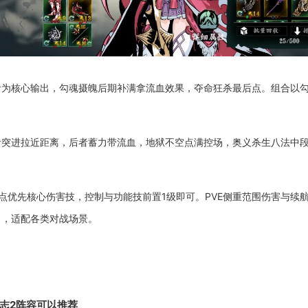
为核心输出，勾魂摄魄后期补满拿流血效果，夺命狂杀最后点。组合以勾
者突进拉近距离，后者蓄力带流血，地狱不空点满控场，奥义杀生八法中
点优先核心伤害技，控制与功能技前置1级即可。PVE侧重范围伤害与续
力，适配各类对战场景。
志2阵容可以推荐