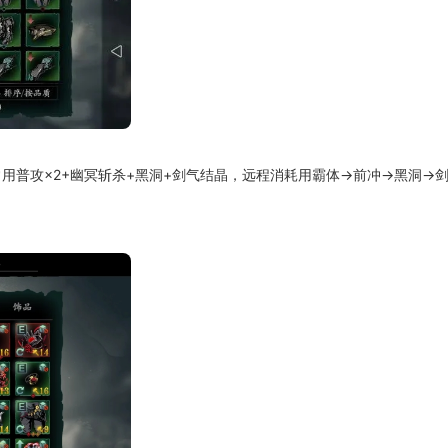
普攻×2+幽冥斩杀+黑洞+剑气结晶，远程消耗用霸体→前冲→黑洞→