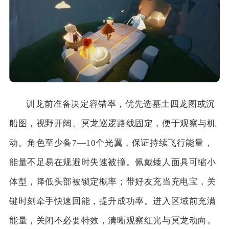
训龙前准备决定容错率，优先选墓土四龙图或沉
船图，视野开阔、冥龙巡逻路线固定，便于观察与机
动。角色至少备7—10个光翼，保证持续飞行能量，
能量不足易在规避时失速被撞。佩戴矮人面具可缩小
体型，降低头部被锁定概率；带好友充当充电宝，关
键时刻牵手快速回能，提升成功率。进入区域前充满
能量，关闭不必要特效，清晰观察红光与冥龙动向。