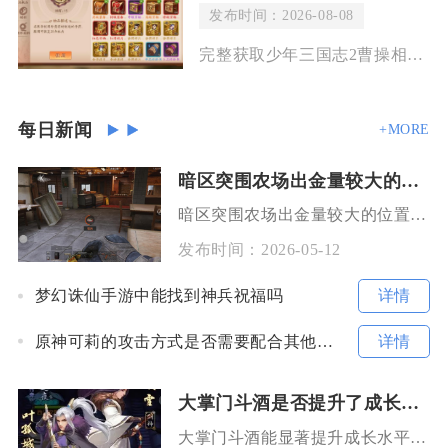
发布时间：2026-08-08
完整获取少年三国志2曹操相关攻略需分碎片收集、抽卡规划、日常稳定囤货、成型培养搭
每日新闻
+MORE
暗区突围农场出金量较大的位置是哪里
暗区突围农场出金量较大的位置，集中在西部的汽车旅馆、谷物交易站、马厩以及东部的别墅，其中汽
发布时间：
2026-05-12
详情
梦幻诛仙手游中能找到神兵祝福吗
详情
原神可莉的攻击方式是否需要配合其他角色
大掌门斗酒是否提升了成长水平
大掌门斗酒能显著提升成长水平，是中性价比极高的核心养成玩法，其成长加成覆盖弟子基础属性、天