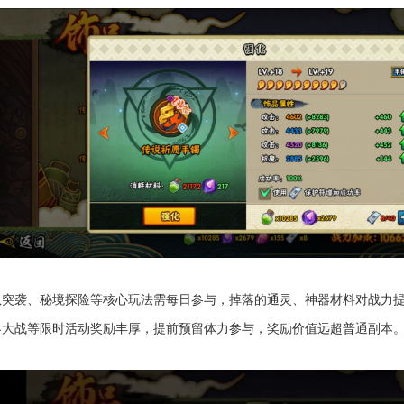
队突袭、秘境探险等核心玩法需每日参与，掉落的通灵、神器材料对战力
界大战等限时活动奖励丰厚，提前预留体力参与，奖励价值远超普通副本