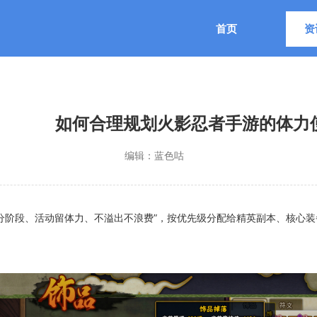
首页
资
如何合理规划火影忍者手游的体力
编辑：
蓝色咕
分阶段、活动留体力、不溢出不浪费”，按优先级分配给精英副本、核心