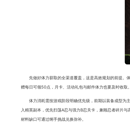
先做好体力获取的全渠道覆盖，这是高效规划的前提。体
赠每日可领50点，月卡、活动礼包与邮件体力也要及时收取。
体力消耗需按游戏阶段明确优先级，前期以装备成型为
入精英副本，优先扫荡A忍与强力B忍关卡，兼顾忍者碎片与
材料缺口可通过纲手挑战兑换弥补。