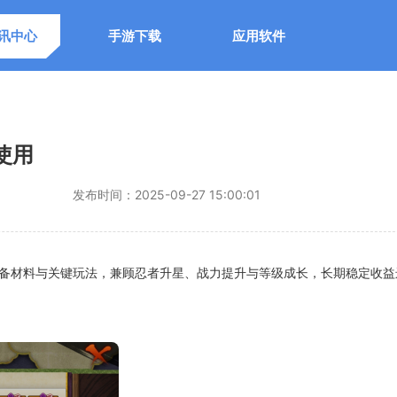
讯中心
手游下载
应用软件
使用
发布时间：
2025-09-27 15:00:01
装备材料与关键玩法，兼顾忍者升星、战力提升与等级成长，长期稳定收益