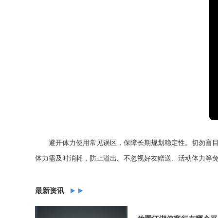
避开体力使用常见误区，保障长期规划稳定性。切勿盲
体力需及时消耗，防止溢出。不忽视好友赠送、活动体力等
最新资讯