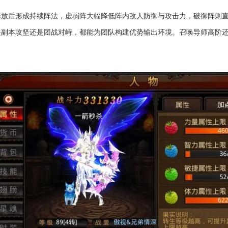
释放后形成持续阵法，虚弱阵大幅降低阵内敌人防御与攻击力，破御阵则
是副本攻坚还是团战对峙，都能为团队构建优势输出环境。召唤导师高阶
。