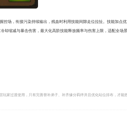
族之握控场，衔接污染持续输出，残血时利用技能间隙走位拉扯。技能加点
、冷却缩减与暴击伤害，最大化高阶技能释放频率与伤害上限，适配全场
层玩家过渡使用，只有完善替补弟子、补齐缘分羁绊并且优化站位排布，才能