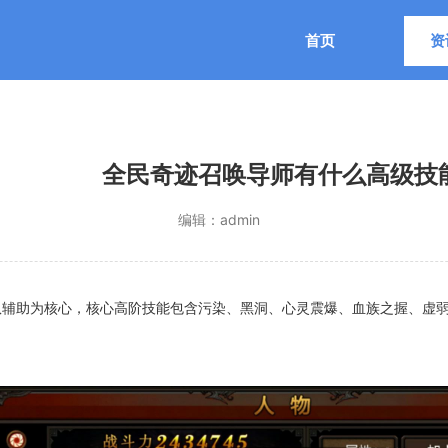
首页
资
全民奇迹召唤导师有什么高级技
编辑：
admin
辅助为核心，核心高阶技能包含污染、黑洞、心灵震爆、血族之握、虚弱阵