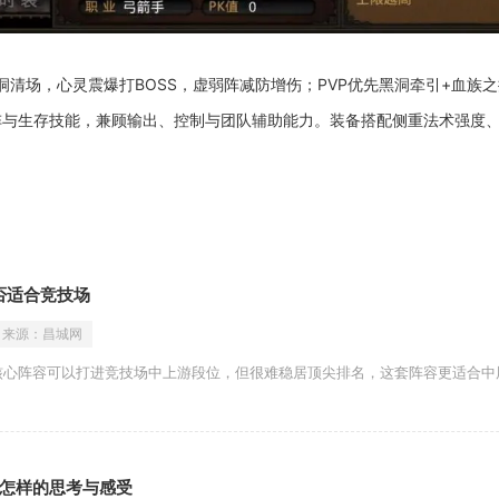
黑洞清场，心灵震爆打BOSS，虚弱阵减防增伤；PVP优先黑洞牵引+血
阵与生存技能，兼顾输出、控制与团队辅助能力。装备搭配侧重法术强度
否适合竞技场
来源：
昌城网
核心阵容可以打进竞技场中上游段位，但很难稳居顶尖排名，这套阵容更适合中
怎样的思考与感受