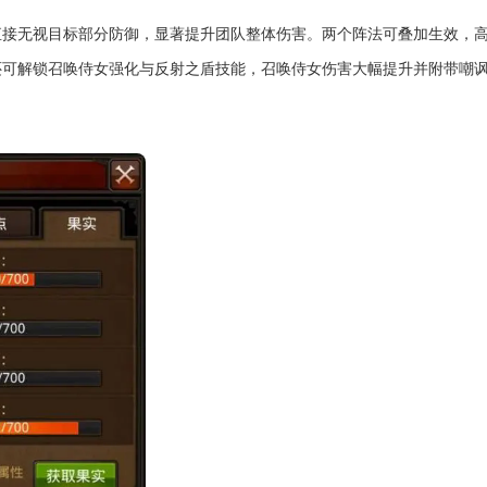
直接无视目标部分防御，显著提升团队整体伤害。两个阵法可叠加生效，
还可解锁召唤侍女强化与反射之盾技能，召唤侍女伤害大幅提升并附带嘲