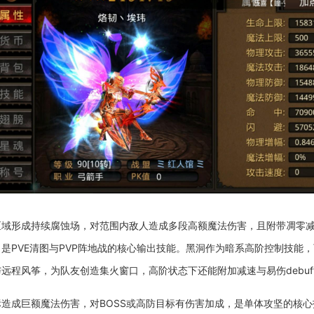
区域形成持续腐蚀场，对范围内敌人造成多段高额魔法伤害，且附带凋零
是PVE清图与PVP阵地战的核心输出技能。黑洞作为暗系高阶控制技能
远程风筝，为队友创造集火窗口，高阶状态下还能附加减速与易伤debuf
造成巨额魔法伤害，对BOSS或高防目标有伤害加成，是单体攻坚的核