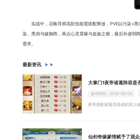
实战中，召唤导师高阶技能需搭配释放，PVE以污染+
染、黑洞与破御阵，再点心灵震爆与血族之握，最后补虚弱
需求。
最新资讯
大掌门1夜帝诸葛阵容是
发布时间：
2026-08-08
夜帝搭配诸葛亮组成的双人
仙剑奇缘篆情赋予了观众