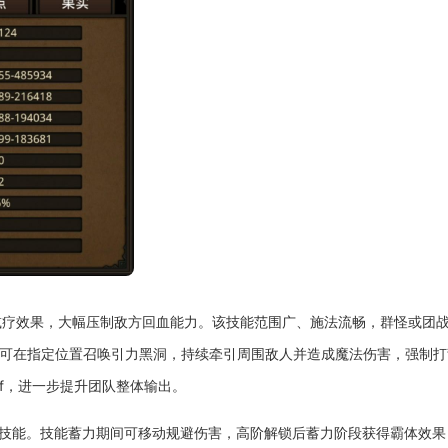
减疗效果，大幅压制敌方回血能力。该技能范围广、施法流畅，群怪或团
，可在指定位置召唤引力黑洞，持续牵引周围敌人并造成魔法伤害，强制打
f，进一步提升团队整体输出。
心技能。技能蓄力期间可移动规避伤害，高阶解锁后蓄力阶段获得霸体效果