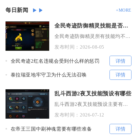
每日新闻
+MORE
全民奇迹防御精灵技能是否有额外回合效果
全民奇迹防御精灵所有技能均不存在额外回合效果，所有防护类、减伤类、护盾类被动与主动技能只会
发布时间：
2026-08-05
详情
全民奇迹2红名违规会受到什么样的惩罚
详情
泰拉瑞亚地牢守卫为什么无法召唤
乱斗西游2夜叉技能预设有哪些
乱斗西游2夜叉技能预设主要有爆发切入、续航缠斗、收割追击三套核心方案，分别适配突袭秒人、持
发布时间：
2026-07-12
详情
在帝王三国中刷神魂需要有哪些准备