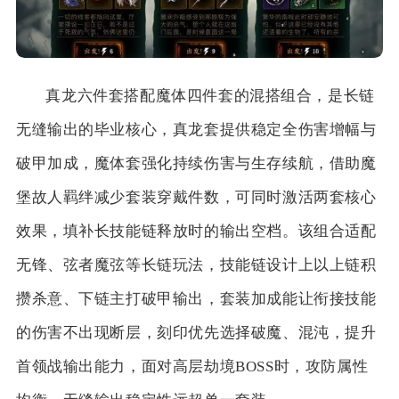
真龙六件套搭配魔体四件套的混搭组合，是长链
无缝输出的毕业核心，真龙套提供稳定全伤害增幅与
破甲加成，魔体套强化持续伤害与生存续航，借助魔
堡故人羁绊减少套装穿戴件数，可同时激活两套核心
效果，填补长技能链释放时的输出空档。该组合适配
无锋、弦者魔弦等长链玩法，技能链设计上以上链积
攒杀意、下链主打破甲输出，套装加成能让衔接技能
的伤害不出现断层，刻印优先选择破魔、混沌，提升
首领战输出能力，面对高层劫境BOSS时，攻防属性